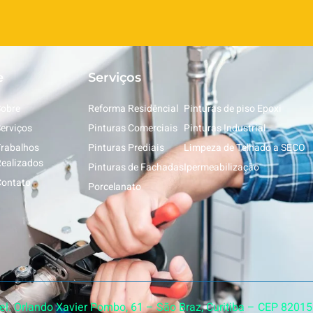
e
Serviços
obre
Reforma Residêncial
Pinturas de piso Epoxi
erviços
Pinturas Comerciais
Pinturas Industrial
rabalhos
Pinturas Prediais
Limpeza de Telhado a SECO
ealizados
Pinturas de Fachadas
Ipermeabilização
ontato
Porcelanato
Cel. Orlando Xavier Pombo, 61 – São Braz, Curitiba – CEP 8201