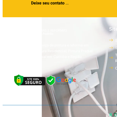
Deixe seu contato
...
Sit
S
Excelência no serviço de pintura e reforma em
S
alto padrão, Pintura Residencial, Pintura Predial
T
e Pintura Comercial em Curitiba e Região
R
Metropolitana.
C
R. 