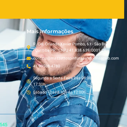
Mais Informações
R. Cel. Orlando Xavier Pombo, 61 - São Braz
- Curitiba PR - CNPJ 41.838.639/0001-28
contato@mazzettospinturasereformascwb.com
41 99508-4780
Segunda a Sexta-Feira Dás 08:00h Ás
17:30h
Sábado - Dás 8:30h Às 12:00h
5545