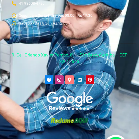
41 99508-4780
Segunda a Sexta-Feira Dás 08:00h Ás 17:30h
Sábado - Dás 8:30h Às 12:00h
R. Cel. Orlando Xavier Pombo, 61 – São Braz, Curitiba – CEP
82015545