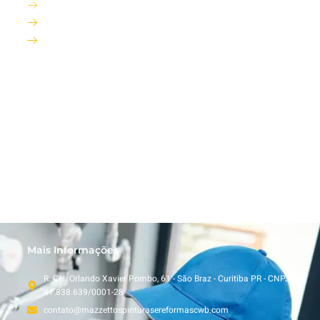
Serviços
Trabalhos Realizados
Contato
Serviços
Reforma Residêncial
Pinturas de piso Epoxi
Pinturas Comerciais
Pinturas Industrial
Pinturas Prediais
Limpeza de Telhado a SECO
Pinturas de Fachadas
Ipermeabilização
Porcelanato
Mais Informações
R. Cel. Orlando Xavier Pombo, 61 - São Braz - Curitiba PR - CNPJ
41.838.639/0001-28
contato@mazzettospinturasereformascwb.com